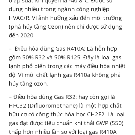
ở áp suất khí quyển là -40,8°C. Được sử
dụng nhiều trong ngành công nghiệp
HVAC/R. Vì ảnh hưởng xấu đến môi trường
(phá hủy tầng Ozon) nên chỉ được sử dụng
đến 2020.
– Điều hòa dùng Gas R410A: Là hỗn hợp
gồm 50% R32 và 50% R125. Đây là loại gas
lạnh phổ biến trong các máy điều hòa nhiệt
độ. Vì môi chất lạnh gas R410a không phá
hủy tầng ozon.
– Điều hòa dùng Gas R32: hay còn gọi là
HFC32 (Difluoromethane) là một hợp chất
hữu cơ có công thức hóa học CH2F2. Là loại
gas đạt được tiêu chuẩn khí thải GWP (550)
thấp hơn nhiều lần so với loại gas R410A