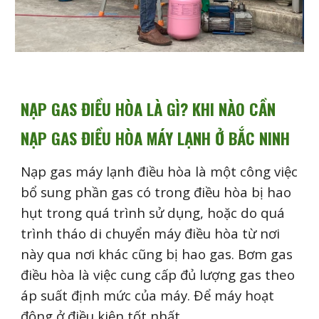
NẠP GAS ĐIỀU HÒA LÀ GÌ? KHI NÀO CẦN
NẠP GAS ĐIỀU HÒA MÁY LẠNH Ở BẮC NINH
Nạp gas máy lạnh điều hòa là một công việc
bổ sung phần gas có trong điều hòa bị hao
hụt trong quá trình sử dụng, hoặc do quá
trình tháo di chuyển máy điều hòa từ nơi
này qua nơi khác cũng bị hao gas. Bơm gas
điều hòa là việc cung cấp đủ lượng gas theo
áp suất định mức của máy. Để máy hoạt
động ở điều kiện tốt nhất.