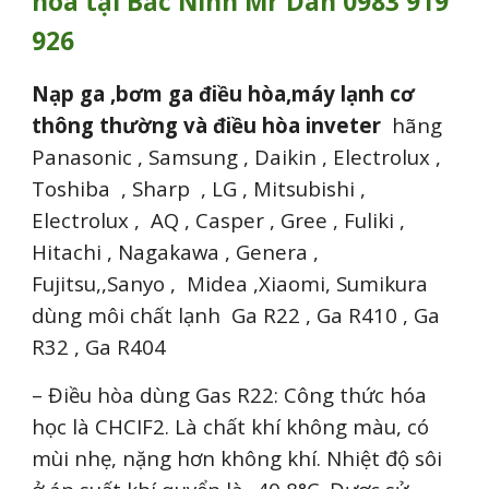
hòa tại Bắc Ninh Mr Dân 0983 919
926
Nạp ga ,bơm ga điều hòa,máy lạnh cơ
thông thường và điều hòa inveter
hãng
Panasonic , Samsung , Daikin , Electrolux ,
Toshiba , Sharp , LG , Mitsubishi ,
Electrolux , AQ , Casper , Gree , Fuliki ,
Hitachi , Nagakawa , Genera ,
Fujitsu,,Sanyo , Midea ,Xiaomi, Sumikura
dùng môi chất lạnh Ga R22 , Ga R410 , Ga
R32 , Ga R404
– Điều hòa dùng Gas R22: Công thức hóa
học là CHCIF2. Là chất khí không màu, có
mùi nhẹ, nặng hơn không khí. Nhiệt độ sôi