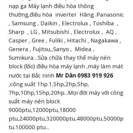
nạp ga Máy lạnh điều hòa thông
thường,điều hòa inverter Hãng .Panasonic
, Samsung , Daikin , Electrolux , Toshiba ,
Sharp , LG , Mitsubishi , Electrolux , AQ ,
Casper , Gree , Fuliki , Hitachi , Nagakawa ,
Genera , Fujitsu,,Sanyo , Midea ,
Sumikura…Sửa chữa thay thế máy nén
block
điều hòa máy lạnh ,máy làm mát
(lốc)
nước tại Bắc ninh
Mr Dân 0983 919 926
,công suất 1hp.1,5hp,2hp,5hp,
7hp,10hp,15hp,20hp...Mọi đời máy với công
suất máy nén block
9000ptu,12000ptu,18000
ptu,24000ptu,320000ptu,48000ptu,50000p
tu.100000 ptu...