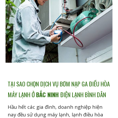
TẠI SAO CHỌN DỊCH VỤ BƠM NẠP GA ĐIỀU HÒA
MÁY LẠNH Ở
BẮC NINH
ĐIỆN LẠNH BÌNH DÂN
Hầu hết các gia đình, doanh nghiệp hiện
nay đều sử dụng máy lạnh, lạnh điều hòa