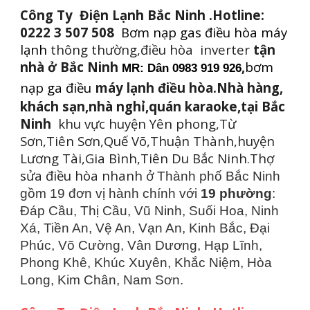
Công Ty Điện Lạnh Bắc Ninh .Hotline:
0222 3 507 508
B
ơm nạp gas điều hòa máy
lạnh
thông thường,điều hòa inverter
tận
nhà ở Bắc Ninh
,
bơm
MR: Dân 0983 919 926
nạp ga điều
máy lạnh điều hòa.Nhà hàng,
khách sạn,nhà nghỉ,quán karaoke,tại Bắc
Ninh
khu vực huyện Yên phong,Từ
Sơn,Tiên Sơn,Quế Võ,Thuận Thành,huyện
Lương Tài,Gia Bình,Tiên Du Bắc Ninh.Thợ
sửa điều hòa nhanh ở
Thành phố Bắc Ninh
gồm 19 đơn vị hành chính với
19 phường
:
Đáp Cầu, Thị Cầu, Vũ Ninh, Suối Hoa, Ninh
Xá, Tiền An, Vệ An, Vạn An, Kinh Bắc, Đại
Phúc, Võ Cường, Vân Dương, Hạp Lĩnh,
Phong Khê, Khúc Xuyên, Khắc Niệm, Hòa
Long, Kim Chân, Nam Sơn.