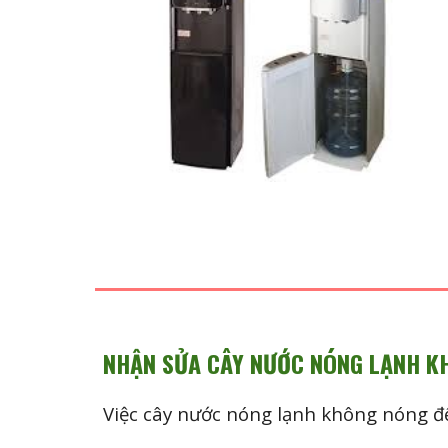
NHẬN SỬA CÂY NƯỚC NÓNG LẠNH K
Việc cây nước nóng lạnh không nóng để 