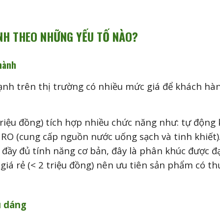
NH THEO NHỮNG YẾU TỐ NÀO?
hành
h trên thị trường có nhiều mức giá để khách hàng
riệu đồng) tích hợp nhiều chức năng như: tự động k
c RO (cung cấp nguồn nước uống sạch và tinh khiết)
 đầy đủ tính năng cơ bản, đây là phân khúc được đạ
iá rẻ (< 2 triệu đồng) nên ưu tiên sản phẩm có th
u dáng