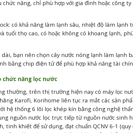
 chức năng, chỉ phù hợp với gia đình hoặc công ty 
ck: có khả năng làm lạnh sâu, nhiệt độ làm lạnh từ
và tuổi thọ cao, có hoặc không có khoang lạnh, phù
u dài, bạn nên chọn cây nước nóng lạnh làm lạnh bằ
nh bằng chip điện tử để phù hợp khả năng tài chín
 chức năng lọc nước
 thường, trên thị trường hiện nay có máy lọc nướ
c hãng Karofi, Korihome liên tục ra mắt các sản p
với hệ thống 6 lõi lọc khép kín bằng công nghệ th
ng nguồn nước lọc trực tiếp từ nguồn nước sinh h
 tinh khiết để sử dụng, đạt chuẩn QCNV 6-1 (quy 