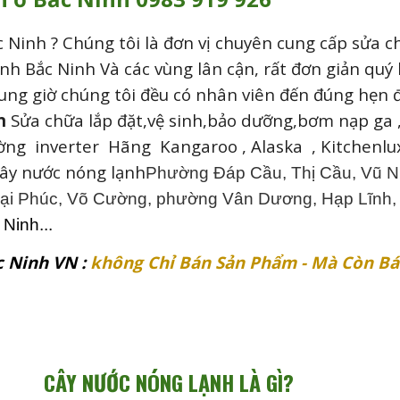
c Ninh
? Chúng tôi là đơn vị chuyên cung cấp sửa c
nh Bắc Ninh Và các vùng lân cận, rất đơn giản quý k
ung giờ chúng tôi đều có nhân viên đến đúng hẹn 
n
Sửa chữa lắp đặt,vệ sinh,bảo dưỡng,bơm nạp ga
ường inverter Hãng
Kangaroo , Alaska , Kitchenlu
cây nước nóng lạnh
Phường Đáp Cầu, Thị Cầu, Vũ Ni
Đại Phúc, Võ Cường, phường Vân Dương, Hạp Lĩnh,
Ninh...
 Ninh VN :
không Chỉ Bán Sản Phẩm - Mà Còn Bá
CÂY NƯỚC NÓNG LẠNH LÀ GÌ?