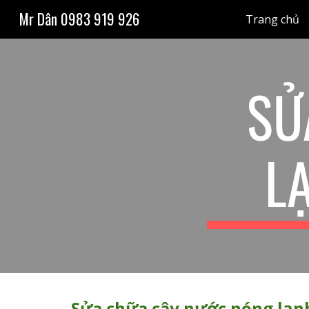
Mr Dân 0983 919 926
Trang chủ
Sk
SỬ
L
Sửa chữa cây nước nóng lạnh