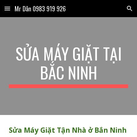
Mr Dân 0983 919 926
Skip to main content
Skip to navigation
SỬA MÁY GIẶT TẠI
BẮC NINH
Sửa Máy Giặt Tận Nhà ở Bắn Ninh