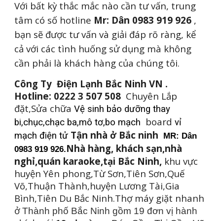
Với bất kỳ thắc mắc nào cần tư vấn, trung
tâm có số hotline
Mr: Dân 0983 919 926
,
bạn sẽ được tư vấn và giải đáp rõ ràng, kể
cả với các tình huống sử dụng mà không
cần phải là khách hàng của chúng tôi.
Công Ty Điện Lạnh Bắc Ninh VN .
Hotline: 0222 3 507 508
Chuyên Lắp
đặt,Sửa chữa
Vệ sinh bảo dưỡng thay
board
bi,chục,chạc ba,mô tơ,bo mạch
vỉ
Tận nhà ở Bắc ninh
mạch điện tử
MR: Dân
Nhà hàng, khách sạn,nhà
0983 919 926.
nghỉ,quán karaoke,tại Bắc Ninh,
khu vực
huyện Yên phong,Từ Sơn,Tiên Sơn,Quế
Võ,Thuận Thành,huyện Lương Tài,Gia
Bình,Tiên Du Bắc Ninh.Thợ máy giặt nhanh
ở
Thành phố Bắc Ninh gồm 19 đơn vị hành