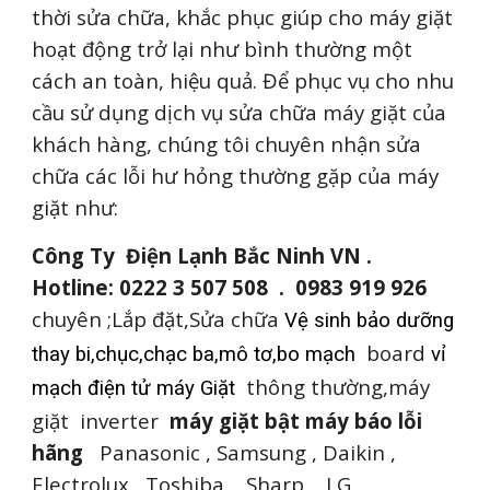
thời sửa chữa, khắc phục giúp cho máy giặt
hoạt động trở lại như bình thường một
cách an toàn, hiệu quả. Để phục vụ cho nhu
cầu sử dụng dịch vụ sửa chữa máy giặt của
khách hàng, chúng tôi chuyên nhận sửa
chữa các lỗi hư hỏng thường gặp của máy
giặt như:
Công Ty Điện Lạnh Bắc Ninh VN .
Hotline: 0222 3 507 508 . 0983 919 926
chuyên ;Lắp đặt,Sửa chữa
Vệ sinh bảo dưỡng
board
thay bi,chục,chạc ba,mô tơ,bo mạch
vỉ
thông thường,máy
mạch điện tử máy Giặt
giặt inverter
m
áy giặt
bật máy báo lỗi
hãng
Panasonic , Samsung , Daikin ,
Electrolux , Toshiba , Sharp , LG ,