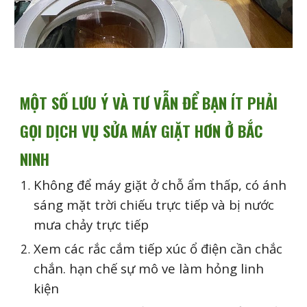
MỘT SỐ LƯU Ý VÀ TƯ VẪN ĐỂ BẠN ÍT PHẢI
GỌI DỊCH VỤ SỬA MÁY GIẶT HƠN Ở BẮC
NINH
Không để máy giặt ở chỗ ẩm thấp, có ánh
sáng mặt trời chiếu trực tiếp và bị nước
mưa chảy trực tiếp
Xem các rắc cắm tiếp xúc ổ điện cần chắc
chắn. hạn chế sự mô ve làm hỏng linh
kiện